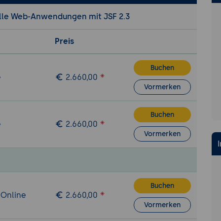
elle Web-Anwendungen mit JSF 2.3
Preis
Buchen
e
2.660,00
Vormerken
Buchen
e
2.660,00
Vormerken
Buchen
 Online
2.660,00
Vormerken