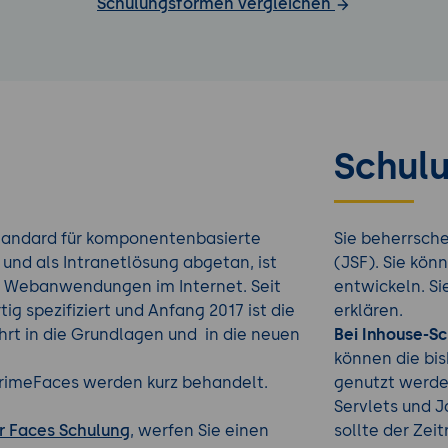
Schulungsformen vergleichen
Schulu
 Standard für komponentenbasierte
Sie beherrsch
nd als Intranetlösung abgetan, ist
(JSF). Sie kön
ür Webanwendungen im Internet. Seit
entwickeln. S
rtig spezifiziert und Anfang 2017 ist die
erklären.
ührt in die Grundlagen und in die neuen
Bei Inhouse-S
können die bi
PrimeFaces werden kurz behandelt.
genutzt werde
Servlets und 
r Faces Schulung
, werfen Sie einen
sollte der Zei