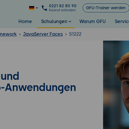
0221 82 80 90
GFU-Trainer werden
Rückruf anfordern
Home
Schulungen
Warum GFU
Servic
mework
JavaServer Faces
S1222
 und
eb-Anwendungen