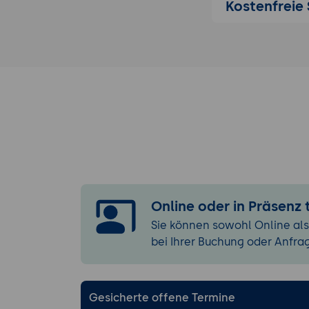
JSF 2.3 für For
Kostenfreie 
Grundaufba
Erstellung 
Ausblick auf
Webanwendunge
Modellierun
Auswahl de
Integration 
Migration vo
Online oder in Präsenz
Sie können sowohl Online als
bei Ihrer Buchung oder Anfra
Gesicherte offene Termine