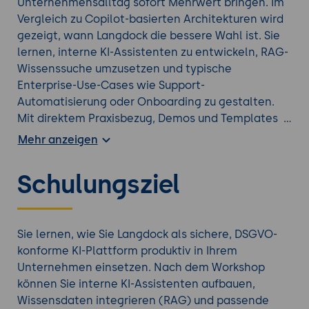
Unternehmensalltag sofort Mehrwert bringen. Im
Vergleich zu Copilot-basierten Architekturen wird
gezeigt, wann Langdock die bessere Wahl ist. Sie
lernen, interne KI-Assistenten zu entwickeln, RAG-
Wissenssuche umzusetzen und typische
Enterprise-Use-Cases wie Support-
Automatisierung oder Onboarding zu gestalten.
Mit direktem Praxisbezug, Demos und Templates
befähigt Sie der Workshop, die Plattform
Mehr anzeigen
eigenständig zu implementieren und
weiterzudenken.
Schulungsziel
Werfen Sie einen Blick auf alle
KI Trainings
.
Sie lernen, wie Sie Langdock als sichere, DSGVO-
konforme KI-Plattform produktiv in Ihrem
Unternehmen einsetzen. Nach dem Workshop
können Sie interne KI-Assistenten aufbauen,
Wissensdaten integrieren (RAG) und passende