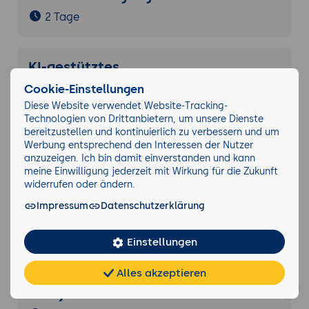
2 Tage
KI-gestütztes
Anforderungsmanagement in IT-
Cookie-Einstellungen
Projekten
Diese Website verwendet Website-Tracking-
Technologien von Drittanbietern, um unsere Dienste
3 Tage
bereitzustellen und kontinuierlich zu verbessern und um
Werbung entsprechend den Interessen der Nutzer
anzuzeigen. Ich bin damit einverstanden und kann
KI-Unterstützung für IT-
meine Einwilligung jederzeit mit Wirkung für die Zukunft
widerrufen oder ändern.
Sicherheitskoordinatoren
Impressum
Datenschutzerklärung
5 Tage
Einstellungen
KI-unterstütztes
Alles akzeptieren
Informationsmanagement -
Chat
KI-
FAQ
Teilen
Cookies
analysieren und automatisieren
frei
Berater