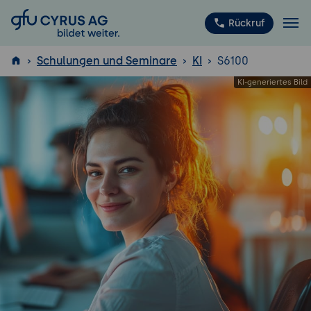
GFU Cyrus AG
Rückruf
Schulungen und Seminare
KI
S6100
ISTQB
®