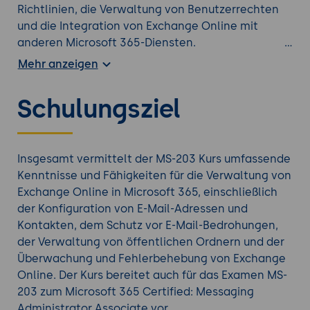
Richtlinien, die Verwaltung von Benutzerrechten
und die Integration von Exchange Online mit
anderen Microsoft 365-Diensten.
Darüber hinaus lernen die Teilnehmenden, wie sie
Mehr anzeigen
Exchange Online-Komponenten sicher
konfigurieren und schützen können, einschließlich
Schulungsziel
der Verwendung von Anti-Malware- und Anti-
Spam-Lösungen. Der Kurs befasst sich auch mit der
Überwachung der Exchange Online-Infrastruktur,
einschließlich der Verwendung von
Insgesamt vermittelt der MS-203 Kurs umfassende
Protokolldateien, der Überwachung von
Kenntnisse und Fähigkeiten für die Verwaltung von
Leistungsindikatoren und der Analyse von
Exchange Online in Microsoft 365, einschließlich
Ereignisprotokollen.
der Konfiguration von E-Mail-Adressen und
Der erfolgreiche Abschluss des Kurses und der
Kontakten, dem Schutz vor E-Mail-Bedrohungen,
Bestehen der Prüfung führen zum Erhalt des
der Verwaltung von öffentlichen Ordnern und der
Microsoft 365 Messaging Administrator-Zertifikats.
Überwachung und Fehlerbehebung von Exchange
Dieses Zertifikat bestätigt, dass die Inhaber die
Online. Der Kurs bereitet auch für das Examen MS-
Fähigkeiten und Kenntnisse haben, um Exchange
203 zum Microsoft 365 Certified: Messaging
Online in einer Microsoft 365-Umgebung zu
Administrator Associate vor.