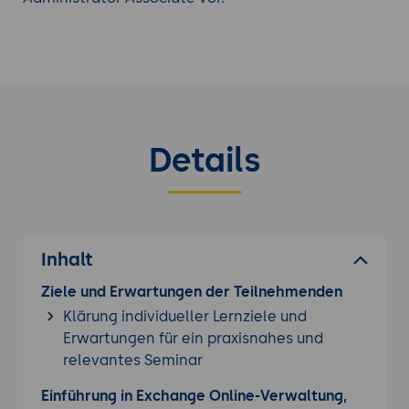
verwalten und zu überwachen.
Vertiefen Sie Ihr Wissen mit einer weiteren
Microsoft 365 Schulung
aus unserem Angebot.
Details
Inhalt
Ziele und Erwartungen der Teilnehmenden
Klärung individueller Lernziele und
Erwartungen für ein praxisnahes und
relevantes Seminar
Einführung in Exchange Online-Verwaltung,