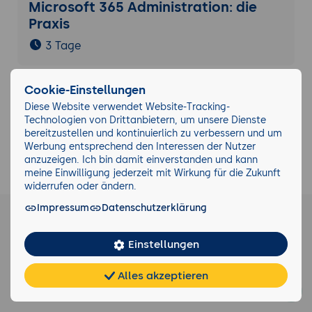
Microsoft 365 Administration: die
Praxis
3 Tage
Cookie-Einstellungen
Diese Website verwendet Website-Tracking-
Technologien von Drittanbietern, um unsere Dienste
164.446
4.782
bereitzustellen und kontinuierlich zu verbessern und um
Werbung entsprechend den Interessen der Nutzer
anzuzeigen. Ich bin damit einverstanden und kann
Teilnehmende
Seminarthemen
meine Einwilligung jederzeit mit Wirkung für die Zukunft
widerrufen oder ändern.
40.164
Impressum
Datenschutzerklärung
21.348
Durchgeführte
Einstellungen
eKomi Bewertungen
Seminare
Alles akzeptieren
Chat
KI-
FAQ
Teilen
Cookies
frei
Berater