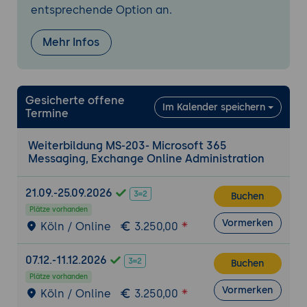
zur Integration von Exchange Online mit
entsprechende Option an.
anderen Diensten wie Salesforce und
Twitter
Mehr Infos
Verwalten von Transportregeln zur
automatischen Verarbeitung von
eingehenden und ausgehenden E-Mails,
Gesicherte offene
wie zum Beispiel Weiterleiten oder
Im Kalender speichern
Termine
automatische Antworten
Weiterbildung MS-203- Microsoft 365
Verwaltung von Hybridszenarien mit
Messaging, Exchange Online Administration
Exchange-Online- und Exchange-On-
Premises, Verwaltung von öffentlichen
21.09.-25.09.2026
Buchen
Ordnern, Verwaltung von Archivierung und
Plätze vorhanden
Aufbewahrung
Vormerken
Köln / Online
3.250,00
Verwaltung von Hybridszenarien,
einschließlich der Konfiguration von
07.12.-11.12.2026
Buchen
Exchange-Online- und Exchange-On-
Plätze vorhanden
Premises-Bereitstellungen
Vormerken
Köln / Online
3.250,00
Verwaltung von öffentlichen Ordnern zur