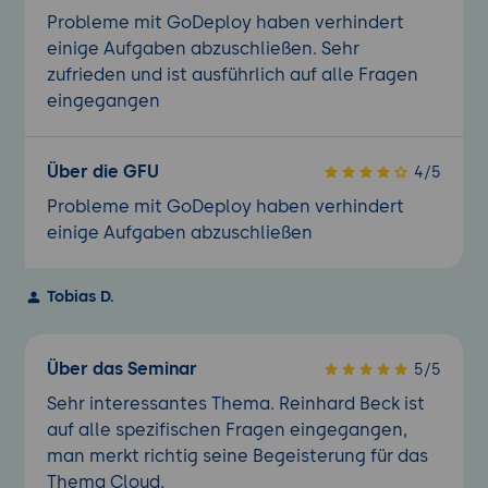
Probleme mit GoDeploy haben verhindert
Wie kann man Schutz vor Bedrohungen und
einige Aufgaben abzuschließen. Sehr
Schutz vor Datenverlust in Exchange Online
zufrieden und ist ausführlich auf alle Fragen
konfigurieren und verwalten?
eingegangen
Über die GFU
4/5
Probleme mit GoDeploy haben verhindert
einige Aufgaben abzuschließen
Tobias D.
Über das Seminar
5/5
Sehr interessantes Thema. Reinhard Beck ist
auf alle spezifischen Fragen eingegangen,
man merkt richtig seine Begeisterung für das
Thema Cloud.