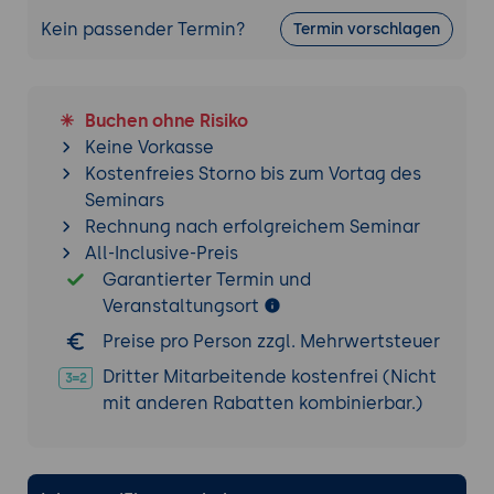
Kein passender Termin?
Migration von Exchange-Online-Daten,
Termin vorschlagen
einschließlich der Verwendung von
Migrations-Assistenten und manuellen
Methoden
Buchen ohne Risiko
Keine Vorkasse
Verwaltung von Exchange-Online-
Kostenfreies Storno bis zum Vortag des
Hybridbereitstellungen, Verwaltung von
Seminars
Öffentlichen Ordnern, Überwachung und
Rechnung nach erfolgreichem Seminar
Fehlerbehebung von Exchange Online,
All-Inclusive-Preis
Migration von Exchange-Online-Daten
Garantierter Termin und
Verwaltung von Exchange-Online-
Veranstaltungsort
Hybridbereitstellungen, einschließlich
Konfiguration von Vertrauensstellungen,
Preise pro Person zzgl. Mehrwertsteuer
Routing-Optionen und gemeinsamer
Dritter Mitarbeitende kostenfrei (Nicht
Nutzung von Adresslisten
mit anderen Rabatten kombinierbar.)
Verwaltung von öffentlichen Ordnern,
einschließlich Migration von öffentlichen
Ordnern aus Exchange-On-Premises