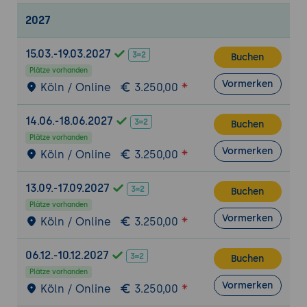
gemeinsamen Nutzung von Inhalten
2027
zwischen Benutzern
Verwalten von Archivierung und
15.03.-19.03.2027
Buchen
Aufbewahrung von E-Mails und anderen
Plätze vorhanden
Inhalten in Exchange Online
Vormerken
Köln / Online
3.250,00
Verwaltung von Exchange Online-
14.06.-18.06.2027
Compliance, Überwachung und
Buchen
Fehlerbehebung von Exchange Online,
Plätze vorhanden
Vormerken
Migration von Exchange-Online-Daten
Köln / Online
3.250,00
Verwaltung von Exchange Online-
13.09.-17.09.2027
Compliance, einschließlich Richtlinien zur
Buchen
Aufbewahrung, Archivierung und E-
Plätze vorhanden
Vormerken
Köln / Online
3.250,00
Discovery
Überwachung und Fehlerbehebung von
06.12.-10.12.2027
Exchange Online, einschließlich
Buchen
Verwaltung von Leistung und Kapazität
Plätze vorhanden
Vormerken
Köln / Online
3.250,00
sowie Fehlerbehebung bei E-Mail-
Übermittlungsproblemen