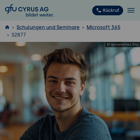
GFU Cyrus AG
Rückruf
Schulungen und Seminare
Microsoft 365
S2877
ISTQB
®