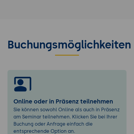
Gamification
Badges & Co.
Selbstbestimmungstheorie
Gamification VS Nudging
Hook-Modell
Buchungsmöglichkeiten
Workshop: Den Prototypen enntsprechend
der neuen Fähigkeiten weiterentwickeln
Abschließend
Hinweise zu relevanter Literatur und
aktiven communities
Moralische Aspekte
Online oder in Präsenz teilnehmen
Sie können sowohl Online als auch in Präsenz
am Seminar teilnehmen. Klicken Sie bei Ihrer
Buchung oder Anfrage einfach die
entsprechende Option an.