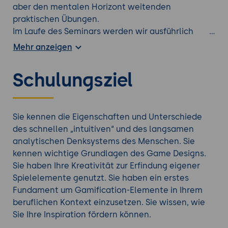
aber den mentalen Horizont weitenden
praktischen Übungen.
Im Laufe des Seminars werden wir ausführlich
hinter die Kulissen des Game Designs blicken und
Mehr anzeigen
u.a. auch Antworten zu folgenden interessanten
Fragen geben: Was unterscheidet moderne Spiele
Schulungsziel
hinsichtlich der Spielmechaniken von den alten
Klassikern? Welche psychologischen Grundlagen
führen letztlich zu einer immersiven
Spielerfahrung? Und wie erfindet man nun
Sie kennen die Eigenschaften und Unterschiede
eigentlich ein gutes Spiel bzw. passgenaue
des schnellen „intuitiven“ und des langsamen
Gamification-Elemente?
analytischen Denksystems des Menschen. Sie
Ausgehend von psychologischen Grundlagen des
kennen wichtige Grundlagen des Game Designs.
menschlichen Denkens, welche in der Theorie
Sie haben Ihre Kreativität zur Erfindung eigener
erläutert und anhand von Live-Experimenten mit
Spielelemente genutzt. Sie haben ein erstes
den Teilnehmenden demonstriert werden, tragen
Fundament um Gamification-Elemente in Ihrem
wir Aspekte zusammen, die zu einer immersiven
beruflichen Kontext einzusetzen. Sie wissen, wie
Spielerfahrung beitragen können.
Sie Ihre Inspiration fördern können.
Anschließend betrachten wir die Grundelemente