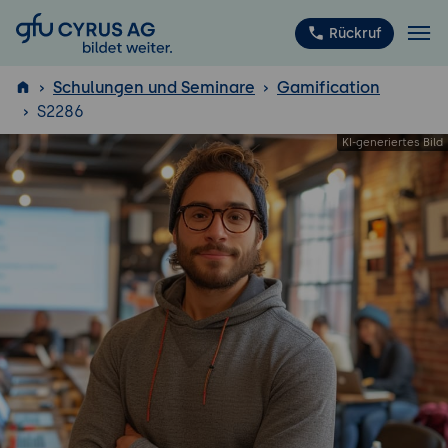
GFU Cyrus AG
Rückruf
Schulungen und Seminare
Gamification
S2286
ISTQB
®